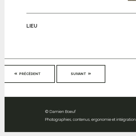
LIEU
PRÉCÉDENT
SUIVANT
© Damien Boeuf
Photographies, contenus, ergonomie et intégration